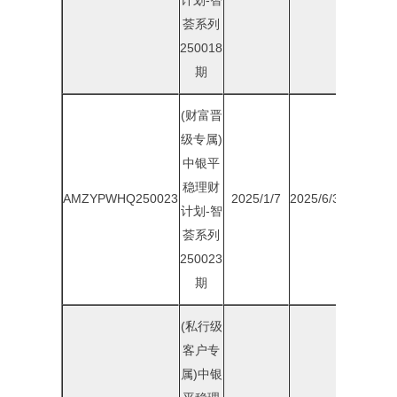
计划-智
荟系列
250018
期
(财富晋
级专属)
中银平
稳理财
AMZYPWHQ250023
2025/1/7
2025/6/30
1.95%
计划-智
荟系列
250023
期
(私行级
客户专
属)中银