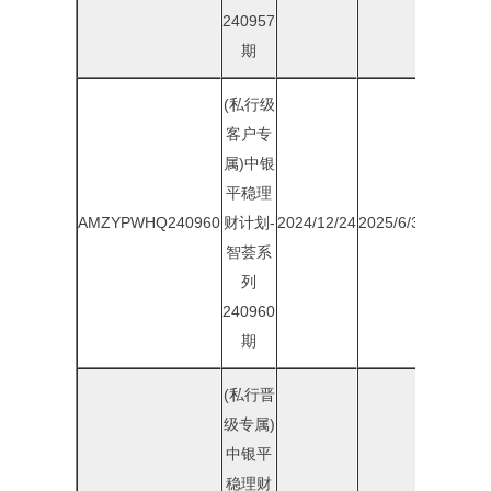
240957
期
(私行级
客户专
属)中银
平稳理
AMZYPWHQ240960
财计划-
2024/12/24
2025/6/30
2.00%
智荟系
列
240960
期
(私行晋
级专属)
中银平
稳理财