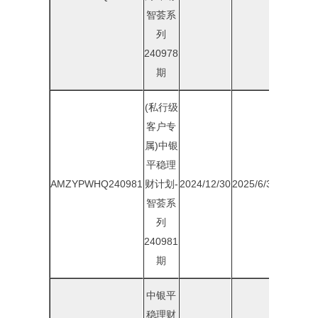
智荟系
列
240978
期
(私行级
客户专
属)中银
平稳理
AMZYPWHQ240981
财计划-
2024/12/30
2025/6/30
2.00%
智荟系
列
240981
期
中银平
稳理财