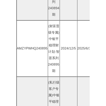
列
240894
期
(财富晋
级专属)
中银平
稳理财
AMZYPWHQ240895
2024/12/5
2025/6/30
1.85%
计划-智
荟系列
240895
期
(私行级
客户专
属)中银
平稳理